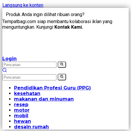
Langsung ke konten
Produk Anda ingin dilihat ribuan orang?
Tempatbagi.com siap membantu kolaborasi iklan yang
menguntungkan. Kunjungi
Kontak Kami.
Login
Pendidikan Profesi Guru (PPG)
kesehatan
makanan dan minuman
resep
motor
mobil
hewan
desain rumah