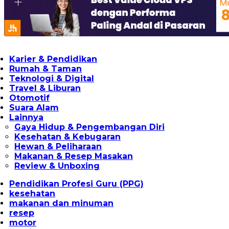
Karier & Pendidikan
Rumah & Taman
Teknologi & Digital
Travel & Liburan
Otomotif
Suara Alam
Lainnya
Gaya Hidup & Pengembangan Diri
Kesehatan & Kebugaran
Hewan & Peliharaan
Makanan & Resep Masakan
Review & Unboxing
Pendidikan Profesi Guru (PPG)
kesehatan
makanan dan minuman
resep
motor