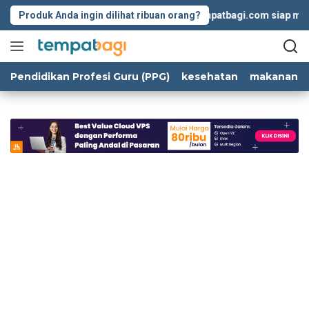
Langsung
Produk Anda ingin dilihat ribuan orang?
Tempatbagi.com siap memban
ke
konten
Pendidikan Profesi Guru (PPG)
kesehatan
makanan d